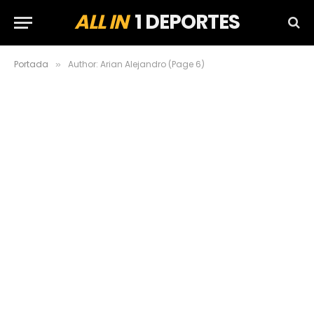
ALL IN
1 DEPORTES
Portada
Author: Arian Alejandro (Page 6)
»