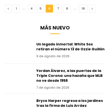
Anterior
…
…
Next
1
4
5
6
7
8
18
MÁS NUEVO
Un legado inmortal: White Sox
retiran el número 13 de Ozzie Guillén
9 de agosto de 2026
Yordan Álvarez, a las puertas de la
Triple Corona: una hazaña que MLB
no ve desde 1956
7 de agosto de 2026
Bryce Harper regresa a los jardines
tras la firma de Luis Arráez