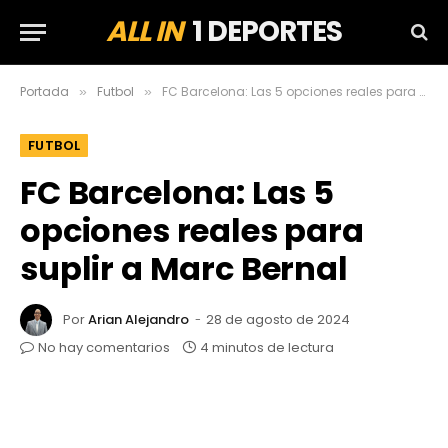
ALL IN
1 DEPORTES
Portada
Futbol
FC Barcelona: Las 5 opciones reales para suplir a Marc Bernal
»
»
FUTBOL
FC Barcelona: Las 5
opciones reales para
suplir a Marc Bernal
Por
Arian Alejandro
28 de agosto de 2024
No hay comentarios
4 minutos de lectura