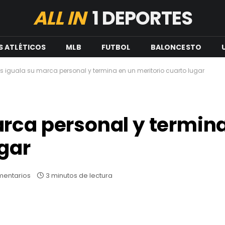
ALL IN
1 DEPORTES
S ATLÉTICOS
MLB
FUTBOL
BALONCESTO
 iguala su marca personal y termina en un meritorio cuarto lugar
rca personal y termin
ugar
mentarios
3 minutos de lectura