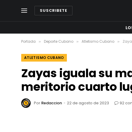
SUSCRIBETE
LO
Portada
Deporte Cubano
Atletismo Cubano
Zayas
»
»
»
ATLETISMO CUBANO
Zayas iguala su ma
meritorio cuarto l
Por
Redaccion
22 de agosto de 2023
92 co