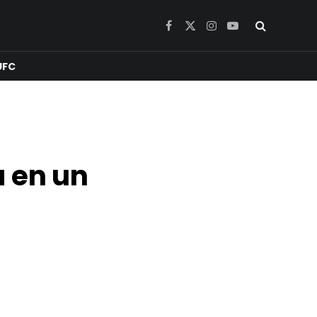
Facebook
X
Instagram
YouTube
(Twitter)
UFC
a en un