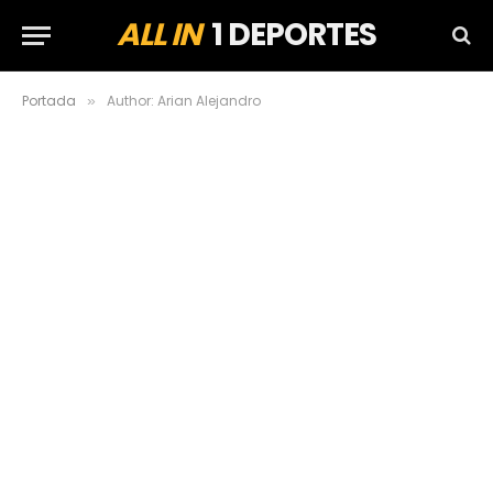
ALL IN
1 DEPORTES
Portada
Author: Arian Alejandro
»