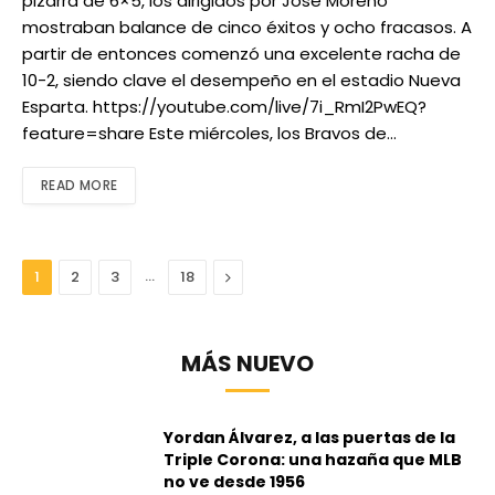
pizarra de 6×5, los dirigidos por José Moreno
mostraban balance de cinco éxitos y ocho fracasos. A
partir de entonces comenzó una excelente racha de
10-2, siendo clave el desempeño en el estadio Nueva
Esparta. https://youtube.com/live/7i_RmI2PwEQ?
feature=share Este miércoles, los Bravos de…
READ MORE
…
Next
1
2
3
18
MÁS NUEVO
Yordan Álvarez, a las puertas de la
Triple Corona: una hazaña que MLB
no ve desde 1956