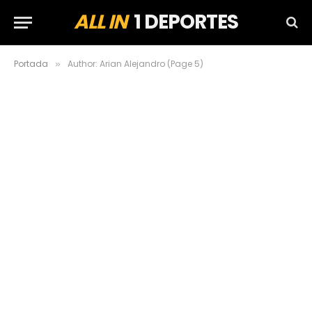
ALL IN
1 DEPORTES
Portada
Author: Arian Alejandro (Page 5)
»