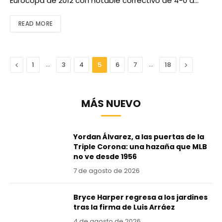
Eurocopa de 2012 con notable correctivo de 4-0 a…
READ MORE
Anterior
…
…
Next
1
3
4
5
6
7
18
MÁS NUEVO
Yordan Álvarez, a las puertas de la
Triple Corona: una hazaña que MLB
no ve desde 1956
7 de agosto de 2026
Bryce Harper regresa a los jardines
tras la firma de Luis Arráez
4 de agosto de 2026