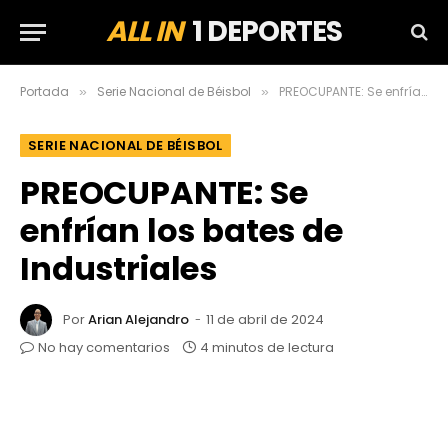
ALL IN
1 DEPORTES
Portada
Serie Nacional de Béisbol
PREOCUPANTE: Se enfrían los bates de Industriales
»
»
SERIE NACIONAL DE BÉISBOL
PREOCUPANTE: Se
enfrían los bates de
Industriales
Por
Arian Alejandro
11 de abril de 2024
No hay comentarios
4 minutos de lectura