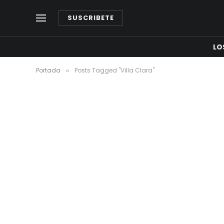
SUSCRIBETE
LO
Portada
Posts Tagged "Villa Clara"
»