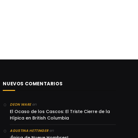
NUEVOS COMENTARIOS
en
DEON WARE
El Ocaso de los Cascos: El Triste Cierre de la
Hípica en British Columbia
en
AGUSTINA HETTINGER
¡Épica de Nueve Hombres!