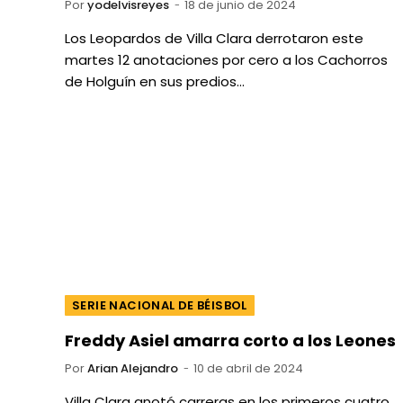
Por
yodelvisreyes
18 de junio de 2024
Los Leopardos de Villa Clara derrotaron este
martes 12 anotaciones por cero a los Cachorros
de Holguín en sus predios…
SERIE NACIONAL DE BÉISBOL
Freddy Asiel amarra corto a los Leones
Por
Arian Alejandro
10 de abril de 2024
Villa Clara anotó carreras en los primeros cuatro