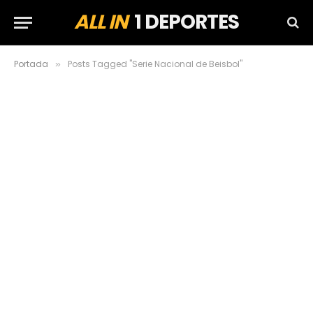
ALL IN
1 DEPORTES
Portada
Posts Tagged "Serie Nacional de Beisbol"
»