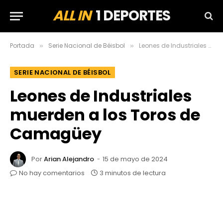
ALL IN
1 DEPORTES
Portada
Serie Nacional de Béisbol
Leones de Industriales muerden a los Toros de Camagüey
»
»
SERIE NACIONAL DE BÉISBOL
Leones de Industriales
muerden a los Toros de
Camagüey
Por
Arian Alejandro
15 de mayo de 2024
No hay comentarios
3 minutos de lectura