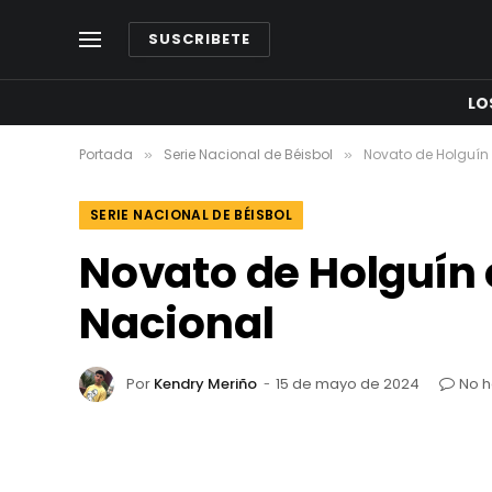
SUSCRIBETE
LO
Portada
Serie Nacional de Béisbol
Novato de Holguín 
»
»
SERIE NACIONAL DE BÉISBOL
Novato de Holguín e
Nacional
Por
Kendry Meriño
15 de mayo de 2024
No h