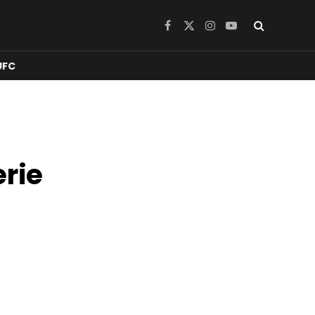
Facebook
X
Instagram
YouTube
(Twitter)
UFC
erie