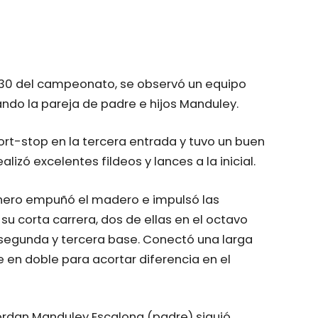
 30 del campeonato, se observó un equipo
ando la pareja de padre e hijos Manduley.
hort-stop en la tercera entrada y tuvo un buen
izó excelentes fildeos y lances a la inicial.
inero empuñó el madero e impulsó las
su corta carrera, dos de ellas en el octavo
segunda y tercera base. Conectó una larga
se en doble para acortar diferencia en el
Yordan Manduley Escalona (padre) siguió