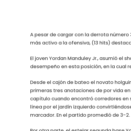
A pesar de cargar con la derrota número
más activo a la ofensiva, (13 hits) destac
El joven Yordan Manduley Jr., asumió el s
desempeño en esta posición, en la cual real
Desde el cajón de bateo el novato holgu
primeras tres anotaciones de por vida en 
capítulo cuando encontró corredores en 
línea por el jardín izquierdo convirtiéndo
marcador. En el partido promedió de 3-2.
Por otra parte, el estelar segunda base 