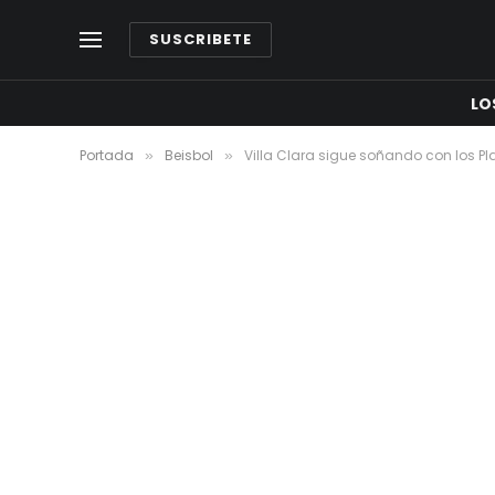
SUSCRIBETE
LO
Portada
Beisbol
Villa Clara sigue soñando con los Pla
»
»