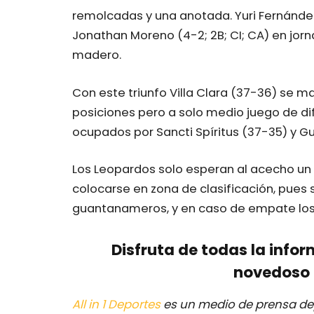
remolcadas y una anotada. Yuri Fernández (
Jonathan Moreno (4-2; 2B; CI; CA) en jor
madero.
Con este triunfo Villa Clara (37-36) se m
posiciones pero a solo medio juego de di
ocupados por Sancti Spíritus (37-35) y
Los Leopardos solo esperan al acecho un 
colocarse en zona de clasificación, pues s
guantanameros, y en caso de empate los 
Disfruta de todas la infor
novedoso 
All in 1 Deportes
es un medio de prensa dep