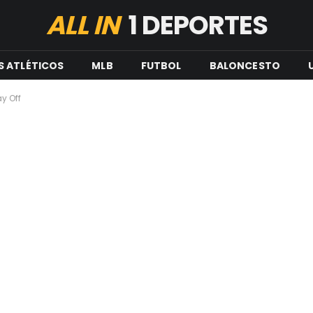
ALL IN
1 DEPORTES
S ATLÉTICOS
MLB
FUTBOL
BALONCESTO
y Off