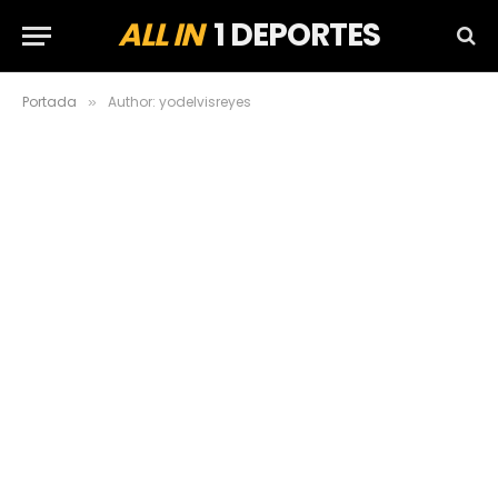
ALL IN
1 DEPORTES
Portada
Author: yodelvisreyes
»