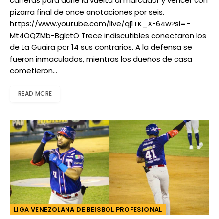
carreras para darle la vuelta al marcador y vencer con
pizarra final de once anotaciones por seis.
https://www.youtube.com/live/qj1TK_X-64w?si=-
Mt4OQZMb-BgIctO Trece indiscutibles conectaron los
de La Guaira por 14 sus contrarios. A la defensa se
fueron inmaculados, mientras los dueños de casa
cometieron…
READ MORE
LIGA VENEZOLANA DE BEISBOL PROFESIONAL