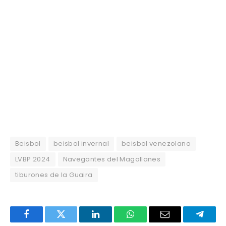
Beisbol
beisbol invernal
beisbol venezolano
LVBP 2024
Navegantes del Magallanes
tiburones de la Guaira
Facebook
Twitter
LinkedIn
WhatsApp
Email
Telegr