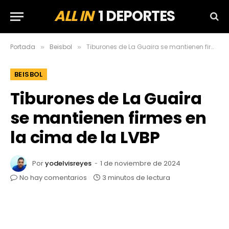
ALL IN
1 DEPORTES
Portada
Beisbol
Tiburones de La Guaira se mantienen firmes en la cima de la LVBP
»
»
BEISBOL
Tiburones de La Guaira
se mantienen firmes en
la cima de la LVBP
Por
yodelvisreyes
1 de noviembre de 2024
No hay comentarios
3 minutos de lectura