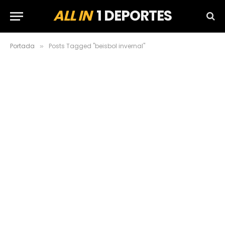
ALL IN
1 DEPORTES
Portada
Posts Tagged "beisbol invernal"
»