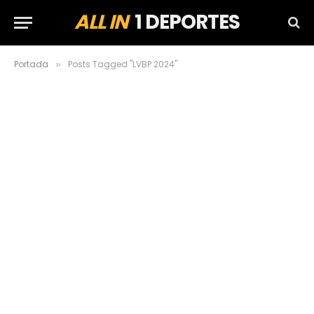
ALL IN
1 DEPORTES
Portada
Posts Tagged "LVBP 2024"
»