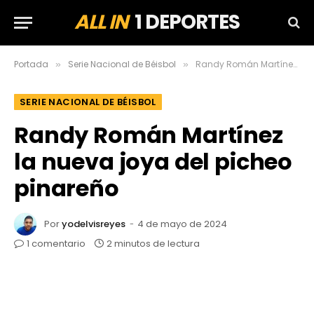
ALL IN
1 DEPORTES
Portada
Serie Nacional de Béisbol
Randy Román Martínez la nueva joya del picheo pinareño
»
»
SERIE NACIONAL DE BÉISBOL
Randy Román Martínez
la nueva joya del picheo
pinareño
Por
yodelvisreyes
4 de mayo de 2024
1 comentario
2 minutos de lectura