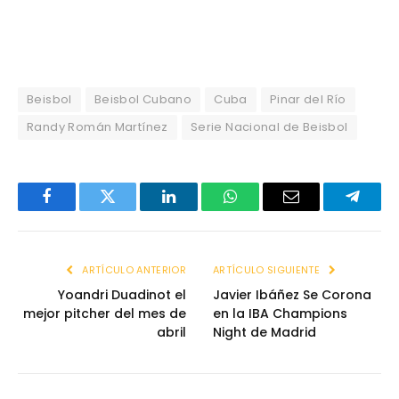
Beisbol
Beisbol Cubano
Cuba
Pinar del Río
Randy Román Martínez
Serie Nacional de Beisbol
Facebook
Twitter
LinkedIn
WhatsApp
Email
Telegr
ARTÍCULO ANTERIOR
ARTÍCULO SIGUIENTE
Yoandri Duadinot el
Javier Ibáñez Se Corona
mejor pitcher del mes de
en la IBA Champions
abril
Night de Madrid