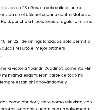
 el joven de 23 años, en seis salidas como
por vida en el béisbol cubano contra Matanzas.
 Hold, ponchó a 11 peloteros y regaló la misma
0, en 22.1 de innings lanzados, solo permitió
in dudas resultó el mejor pitchers
.
imera victoria Yoandri Duadinot, comentó: «En
y mi mamá, ellas fueron parte de todo mi
, siempre están ahí apoyándome y
 dos como abridor y siete como relevista, con
 derrotas. Además, cuenta con un salvamento