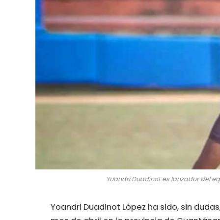
Yoandri Duadinot es lanzador del e
Yoandri Duadinot López ha sido, sin dudas