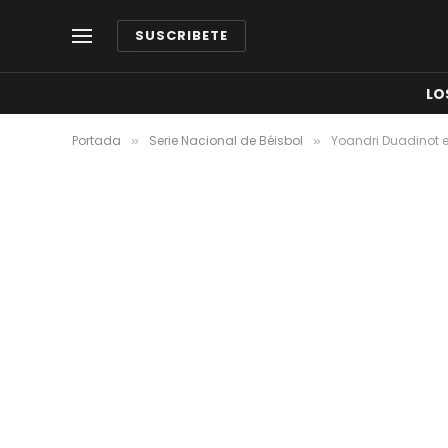
SUSCRIBETE
LO
Portada
Serie Nacional de Béisbol
Yoandri Duadinot el
»
»