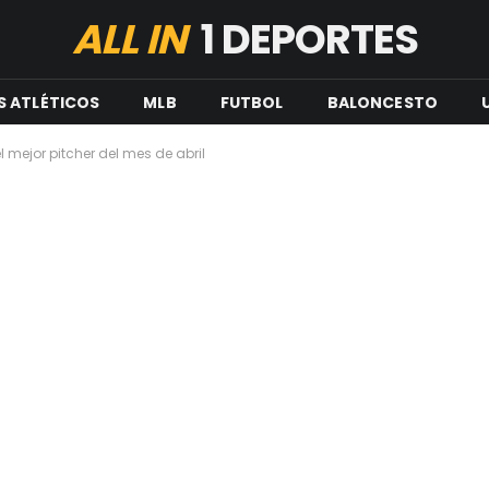
ALL IN
1 DEPORTES
S ATLÉTICOS
MLB
FUTBOL
BALONCESTO
 mejor pitcher del mes de abril