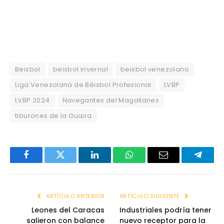
Beisbol
beisbol invernal
beisbol venezolano
Liga Venezolana de Béisbol Profesional
LVBP
LVBP 2024
Navegantes del Magallanes
tiburones de la Guaira
Facebook
Twitter
LinkedIn
WhatsApp
Email
Telegr
ARTÍCULO ANTERIOR
ARTÍCULO SIGUIENTE
Leones del Caracas
Industriales podría tener
salieron con balance
nuevo receptor para la