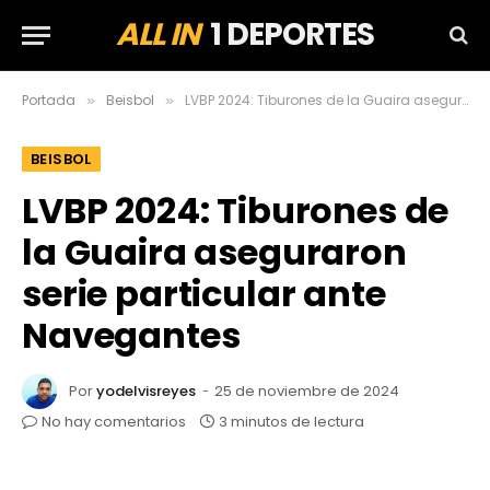
ALL IN
1 DEPORTES
Portada
Beisbol
LVBP 2024: Tiburones de la Guaira aseguraron serie particular ante Navegantes
»
»
BEISBOL
LVBP 2024: Tiburones de
la Guaira aseguraron
serie particular ante
Navegantes
Por
yodelvisreyes
25 de noviembre de 2024
No hay comentarios
3 minutos de lectura