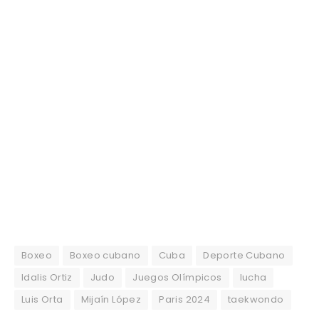
Boxeo
Boxeo cubano
Cuba
Deporte Cubano
Idalis Ortiz
Judo
Juegos Olímpicos
lucha
Luis Orta
Mijaín López
Paris 2024
taekwondo