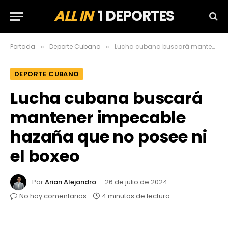
ALL IN
1 DEPORTES
Portada
Deporte Cubano
Lucha cubana buscará mantener impecable hazaña que no posee ni el boxeo
»
»
DEPORTE CUBANO
Lucha cubana buscará
mantener impecable
hazaña que no posee ni
el boxeo
Por
Arian Alejandro
26 de julio de 2024
No hay comentarios
4 minutos de lectura