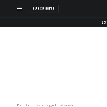
SUSCRIBETE
LO
Portada
Posts Tagged "taekwondo"
»