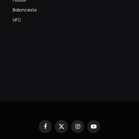
Futbol
Baloncesto
UFC
Facebook
X
Instagram
YouTube
(Twitter)