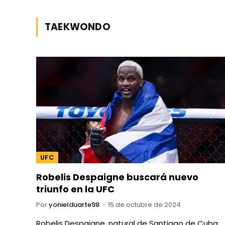
TAEKWONDO
UFC
Robelis Despaigne buscará nuevo
triunfo en la UFC
Por
yonielduarte98
15 de octubre de 2024
Robelis Despaigne, natural de Santiago de Cuba,