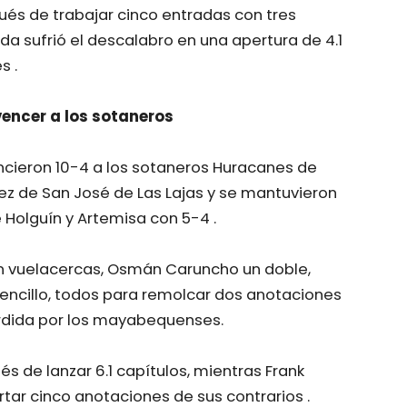
ués de trabajar cinco entradas con tres
a sufrió el descalabro en una apertura de 4.1
s .
vencer a los sotaneros
encieron 10-4 a los sotaneros Huracanes de
z de San José de Las Lajas y se mantuvieron
e Holguín y Artemisa con 5-4 .
un vuelacercas, Osmán Caruncho un doble,
 sencillo, todos para remolcar dos anotaciones
erdida por los mayabequenses.
s de lanzar 6.1 capítulos, mientras Frank
rtar cinco anotaciones de sus contrarios .