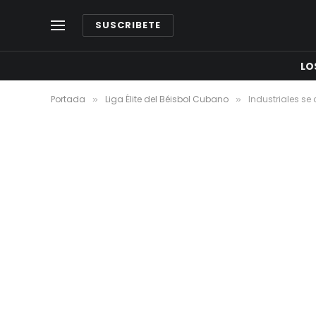
SUSCRIBETE
LO
Portada
Liga Élite del Béisbol Cubano
Industriales se 
»
»