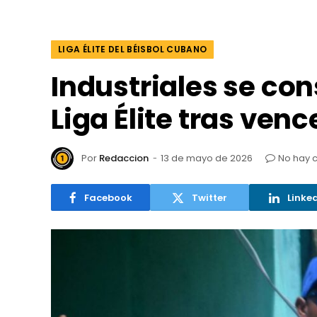
LIGA ÉLITE DEL BÉISBOL CUBANO
Industriales se con
Liga Élite tras venc
Por
Redaccion
13 de mayo de 2026
No hay 
Facebook
Twitter
Linke