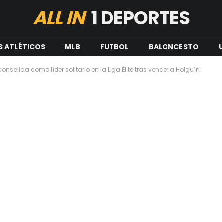
ALL IN
1 DEPORTES
S ATLÉTICOS
MLB
FUTBOL
BALONCESTO
consolida como líder solitario en la Liga Élite tras vencer a Holguín