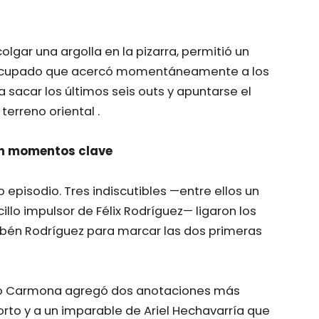
lgar una argolla en la pizarra, permitió un
co ocupado que acercó momentáneamente a los
a sacar los últimos seis outs y apuntarse el
terreno oriental .
 en momentos clave
o episodio. Tres indiscutibles —entre ellos un
llo impulsor de Félix Rodríguez— ligaron los
Rubén Rodríguez para marcar las dos primeras
lermo Carmona agregó dos anotaciones más
orto y a un imparable de Ariel Hechavarría que