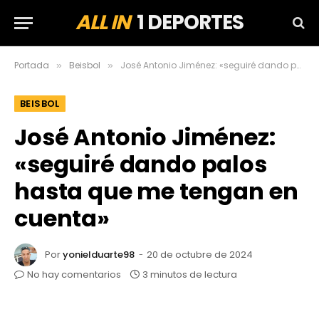
ALL IN
1 DEPORTES
Portada
Beisbol
José Antonio Jiménez: «seguiré dando palos hasta que me tengan en cuenta»
»
»
BEISBOL
José Antonio Jiménez:
«seguiré dando palos
hasta que me tengan en
cuenta»
Por
yonielduarte98
20 de octubre de 2024
No hay comentarios
3 minutos de lectura