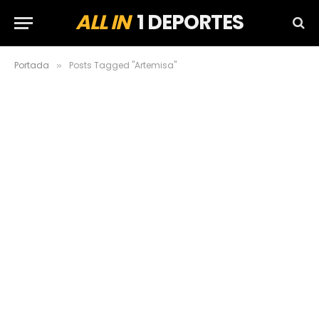
ALL IN
1 DEPORTES
Portada
Posts Tagged "Artemisa"
»