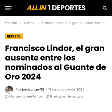
ALL IN
1 DEPORTES
Portada
Beisbol
Francisco Lindor, el gran ausente entre los nominados al Guante de Oro 2024
»
»
BEISBOL
Francisco Lindor, el gran
ausente entre los
nominados al Guante de
Oro 2024
Por
jorgeunger92
19 de octubre de 2024
No hay comentarios
6 minutos de lectura