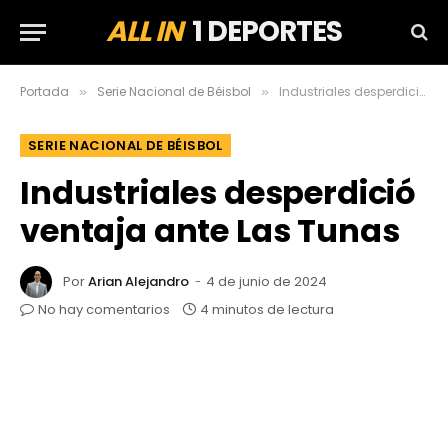
ALL IN
1 DEPORTES
Portada
Serie Nacional de Béisbol
Industriales desperdició ventaja ante Las Tunas
»
»
SERIE NACIONAL DE BÉISBOL
Industriales desperdició
ventaja ante Las Tunas
Por
Arian Alejandro
4 de junio de 2024
No hay comentarios
4 minutos de lectura