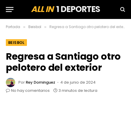
ALL IN
1 DEPORTES
Portada
Beisbol
Regresa a Santiago otro pelotero del exterior
»
»
BEISBOL
Regresa a Santiago otro
pelotero del exterior
Por
Rey Dominguez
4 de junio de 2024
No hay comentarios
3 minutos de lectura