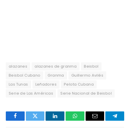
alazanes
alazanes de granma
Beisbol
Beisbol Cubano
Granma
Guillermo Avilés
Las Tunas
Leñadores
Pelota Cubana
Serie de Las Américas
Serie Nacional de Beisbol
Facebook
Twitter
LinkedIn
WhatsApp
Email
Telegr