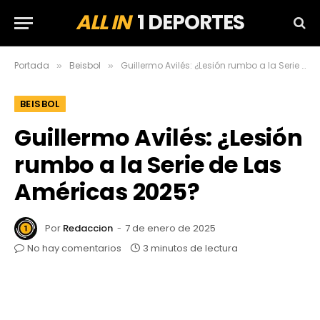
ALL IN
1 DEPORTES
Portada
Beisbol
Guillermo Avilés: ¿Lesión rumbo a la Serie de Las Américas 2025?
»
»
BEISBOL
Guillermo Avilés: ¿Lesión
rumbo a la Serie de Las
Américas 2025?
Por
Redaccion
7 de enero de 2025
No hay comentarios
3 minutos de lectura