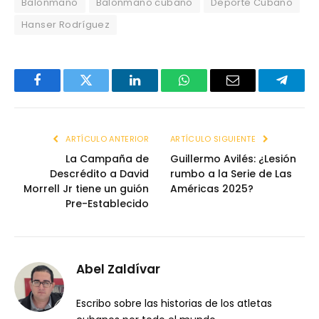
Balonmano
Balonmano cubano
Deporte Cubano
Hanser Rodríguez
Facebook
Twitter
LinkedIn
WhatsApp
Email
Telegr
ARTÍCULO ANTERIOR
ARTÍCULO SIGUIENTE
La Campaña de
Guillermo Avilés: ¿Lesión
Descrédito a David
rumbo a la Serie de Las
Morrell Jr tiene un guión
Américas 2025?
Pre-Establecido
Abel Zaldívar
Escribo sobre las historias de los atletas