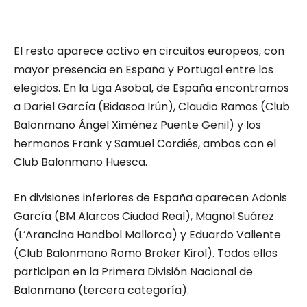
El resto aparece activo en circuitos europeos, con
mayor presencia en España y Portugal entre los
elegidos. En la Liga Asobal, de España encontramos
a
Dariel García (Bidasoa Irún), Claudio Ramos (Club
Balonm
ano Ángel Ximénez Puente Genil) y los
hermanos
Frank
y Samuel
Cordié
s
, ambos con el
Club
Balonmano Huesca
.
En divisiones inferiores
de España aparecen Adoni
s
García
(BM
Alarcos
Ciudad Real
), Magnol Suárez
(
L’Arancina Handbol Mallorca
) y Eduardo Valiente
(
Club Balonmano Romo Broker Kirol
).
Todos ellos
participan
en la
Primera División
Nacional de
Balonmano (tercera cate
goría).