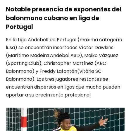
Notable presencia de exponentes del
balonmano cubano en liga de
Portugal
En
la Liga Andebol1 de
Portugal
(máxima categoría
lusa)
se encu
entran insertados Víctor Dawkins
(
Marítimo Madeira Andebol ASD
), Mai
ko
Vázquez
(Sporting Club)
, Christopher Martínez
(ABC
Balonmano)
y Freddy Lafontán
(Vitória SC
Balonmano)
.
Los tres jugadores restantes se
encuentran dispersos en ligas que mucho pueden
aportar a su crecimiento profesional.