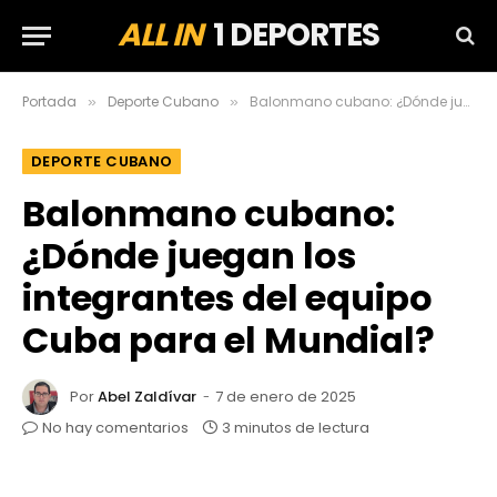
ALL IN
1 DEPORTES
Portada
Deporte Cubano
Balonmano cubano: ¿Dónde juegan los integrantes del equipo Cuba para el Mundial?
»
»
DEPORTE CUBANO
Balonmano cubano:
¿Dónde juegan los
integrantes del equipo
Cuba para el Mundial?
Por
Abel Zaldívar
7 de enero de 2025
No hay comentarios
3 minutos de lectura