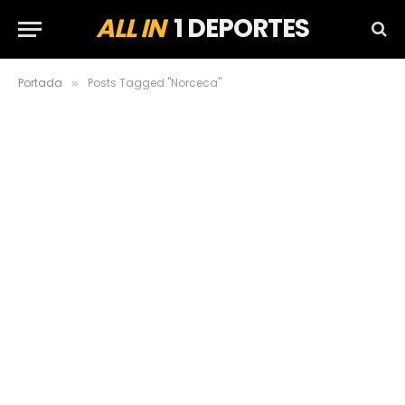
ALL IN
1 DEPORTES
Portada
Posts Tagged "Norceca"
»