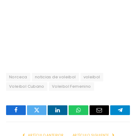
Norceca
noticias de voleibol
voleibol
Voleibol Cubano
Voleibol Femenino
Facebook
Twitter
LinkedIn
WhatsApp
Email
Telegr
ARTÍCULO ANTERIOR
ARTÍCULO SIGUIENTE