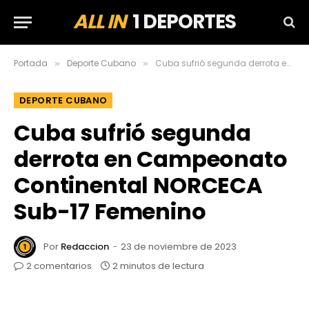
ALL IN
1 DEPORTES
Portada
Deporte Cubano
Cuba sufrió segunda derrota en Campeonato Continental NORCECA Sub-17 Femenino
»
»
DEPORTE CUBANO
Cuba sufrió segunda
derrota en Campeonato
Continental NORCECA
Sub-17 Femenino
Por
Redaccion
23 de noviembre de 2023
2 comentarios
2 minutos de lectura