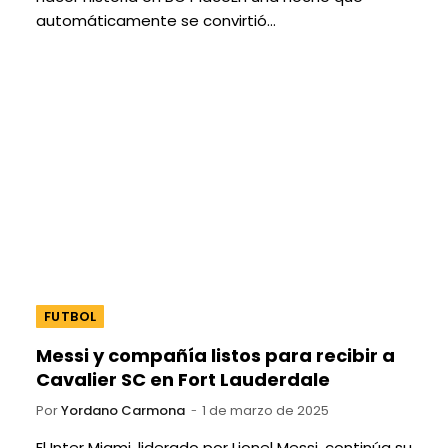
automáticamente se convirtió…
FUTBOL
Messi y compañía listos para recibir a
Cavalier SC en Fort Lauderdale
Por
Yordano Carmona
1 de marzo de 2025
El Inter Miami, liderado por Lionel Messi, continúa su