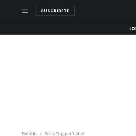
SUSCRIBETE
LO
Portada
Posts Tagged "futbol"
»