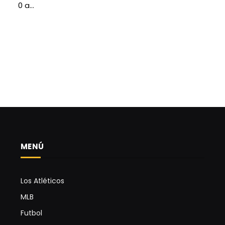
0 a…
MENÚ
Los Atléticos
MLB
Futbol