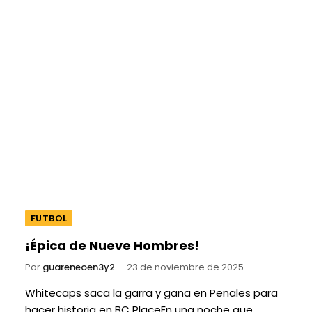
FUTBOL
¡Épica de Nueve Hombres!
Por
guareneoen3y2
23 de noviembre de 2025
Whitecaps saca la garra y gana en Penales para
hacer historia en BC PlaceEn una noche que