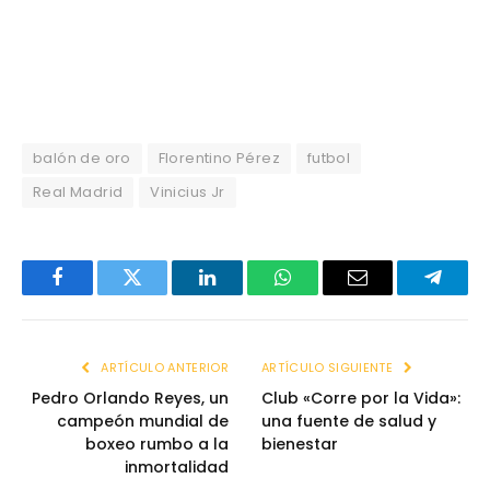
balón de oro
Florentino Pérez
futbol
Real Madrid
Vinicius Jr
Facebook
Twitter
LinkedIn
WhatsApp
Email
Telegr
ARTÍCULO ANTERIOR
ARTÍCULO SIGUIENTE
Pedro Orlando Reyes, un
Club «Corre por la Vida»:
campeón mundial de
una fuente de salud y
boxeo rumbo a la
bienestar
inmortalidad