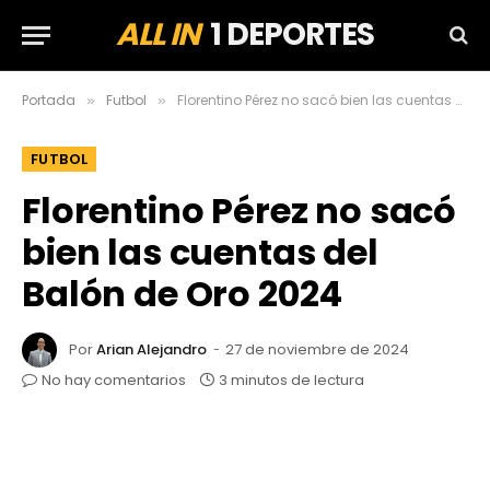
ALL IN
1 DEPORTES
Portada
Futbol
Florentino Pérez no sacó bien las cuentas del Balón de Oro 2024
»
»
FUTBOL
Florentino Pérez no sacó
bien las cuentas del
Balón de Oro 2024
Por
Arian Alejandro
27 de noviembre de 2024
No hay comentarios
3 minutos de lectura