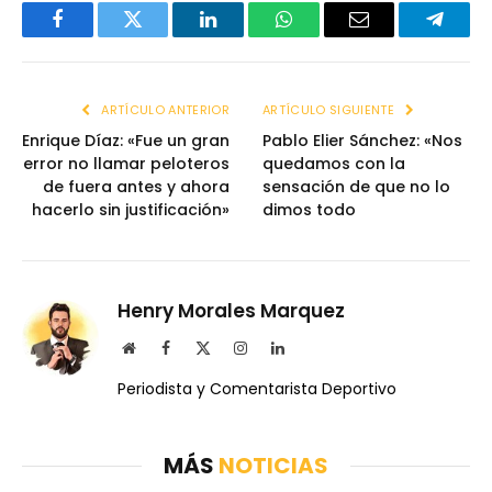
Facebook
Twitter
LinkedIn
WhatsApp
Email
Telegr
ARTÍCULO ANTERIOR
ARTÍCULO SIGUIENTE
Enrique Díaz: «Fue un gran
Pablo Elier Sánchez: «Nos
error no llamar peloteros
quedamos con la
de fuera antes y ahora
sensación de que no lo
hacerlo sin justificación»
dimos todo
Henry Morales Marquez
Website
Facebook
X
Instagram
LinkedIn
(Twitter)
Periodista y Comentarista Deportivo
MÁS
NOTICIAS