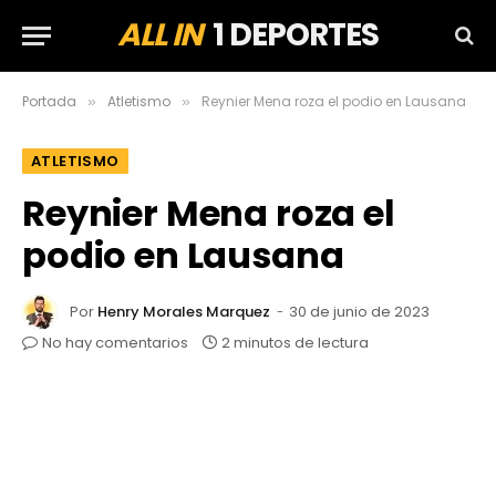
ALL IN
1 DEPORTES
Portada
Atletismo
Reynier Mena roza el podio en Lausana
»
»
ATLETISMO
Reynier Mena roza el
podio en Lausana
Por
Henry Morales Marquez
30 de junio de 2023
No hay comentarios
2 minutos de lectura