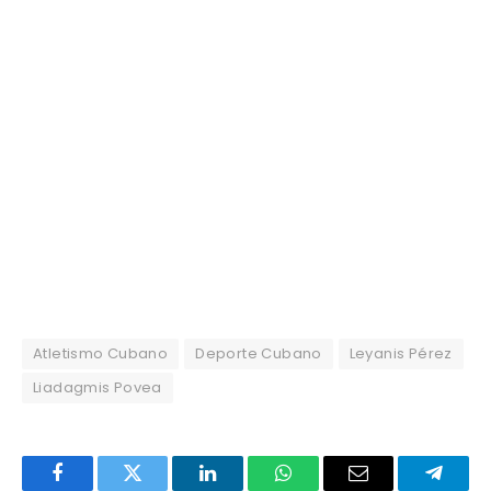
Atletismo Cubano
Deporte Cubano
Leyanis Pérez
Liadagmis Povea
Facebook
Twitter
LinkedIn
WhatsApp
Email
Telegr