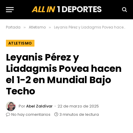
ALL IN
1 DEPORTES
Portada
Atletismo
Leyanis Pérez y Liadagmis Povea hacen el 1-2 en Mundial Bajo Techo
»
»
ATLETISMO
Leyanis Pérez y
Liadagmis Povea hacen
el 1-2 en Mundial Bajo
Techo
Por
Abel Zaldívar
22 de marzo de 2025
No hay comentarios
3 minutos de lectura