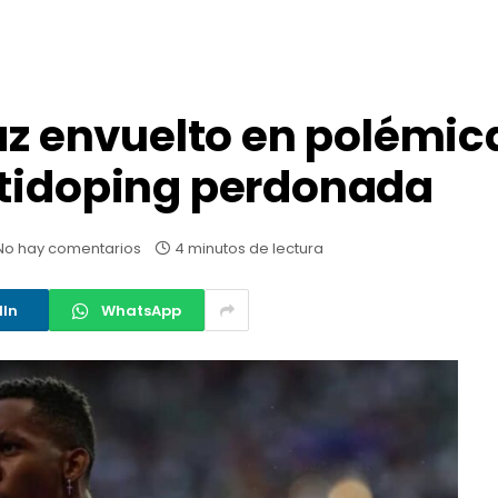
íaz envuelto en polémic
ntidoping perdonada
No hay comentarios
4 minutos de lectura
dIn
WhatsApp