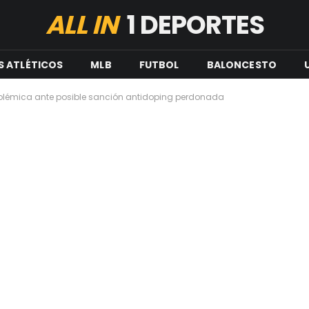
ALL IN
1 DEPORTES
S ATLÉTICOS
MLB
FUTBOL
BALONCESTO
 polémica ante posible sanción antidoping perdonada