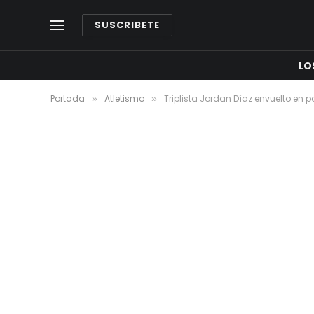
SUSCRIBETE
LO
Portada
Atletismo
Triplista Jordan Díaz envuelto en
»
»