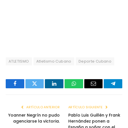
ATLETISMO
Atletismo Cubano
Deporte Cubano
Facebook
Twitter
LinkedIn
WhatsApp
Email
Telegr
ARTÍCULO ANTERIOR
ARTÍCULO SIGUIENTE
Yoanner Negrín no pudo
Pablo Luis Guillén y Frank
agenciarse la victoria.
Hernández ponen a
España a soñar con el