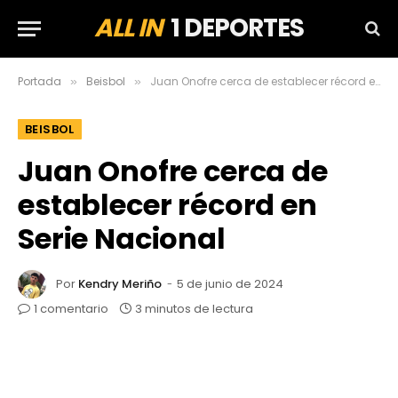
ALL IN
1 DEPORTES
Portada
Beisbol
Juan Onofre cerca de establecer récord en Serie Nacional
»
»
BEISBOL
Juan Onofre cerca de
establecer récord en
Serie Nacional
Por
Kendry Meriño
5 de junio de 2024
1 comentario
3 minutos de lectura