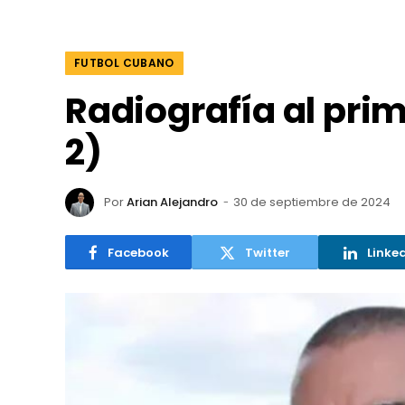
FUTBOL CUBANO
Radiografía al prim
2)
Por
Arian Alejandro
30 de septiembre de 2024
Facebook
Twitter
Linke