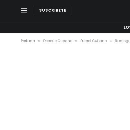
SUSCRIBETE
LO
Portada
Deporte Cubano
Futbol Cubano
Radiogra
»
»
»