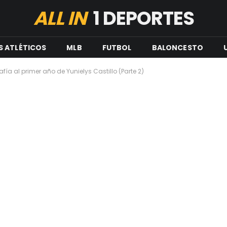
ALL IN
1 DEPORTES
S ATLÉTICOS
MLB
FUTBOL
BALONCESTO
fía al primer año de Yunielys Castillo (Parte 2)