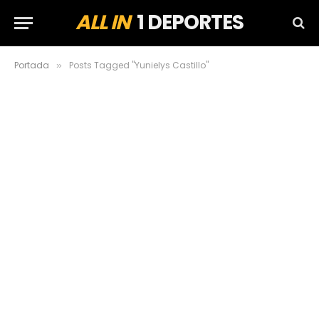
ALL IN
1 DEPORTES
Portada
Posts Tagged "Yunielys Castillo"
»