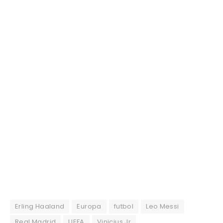
Erling Haaland
Europa
futbol
Leo Messi
Real Madrid
UEFA
Vinicius Jr