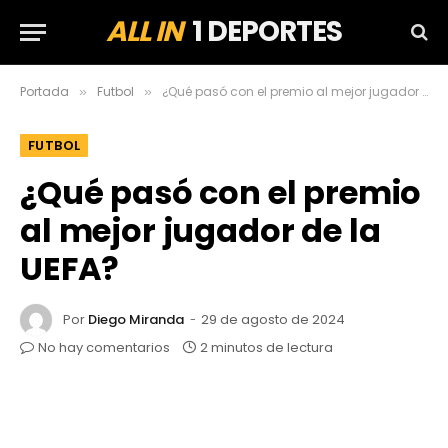
ALL IN
1 DEPORTES
Portada
Futbol
¿Qué pasó con el premio al mejor jugador de la UEFA?
»
»
FUTBOL
¿Qué pasó con el premio
al mejor jugador de la
UEFA?
Por
Diego Miranda
29 de agosto de 2024
No hay comentarios
2 minutos de lectura