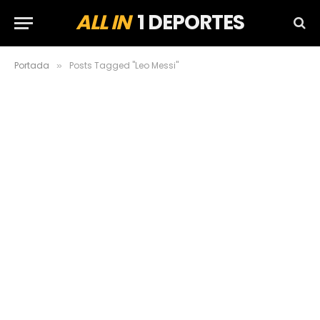
ALL IN
1 DEPORTES
Portada
Posts Tagged "Leo Messi"
»