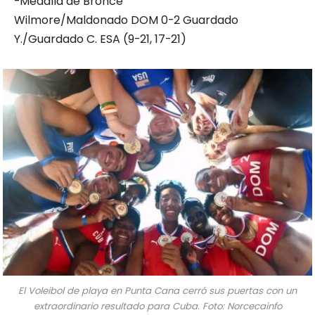
-Medalla de Bronce
Wilmore/Maldonado DOM 0-2 Guardado
Y./Guardado C. ESA (9-21, 17-21)
El Voleibol de playa en Punta Cana cerró sus puertas con un
extraordinario resultado para Cuba. Foto: Norcecainfo