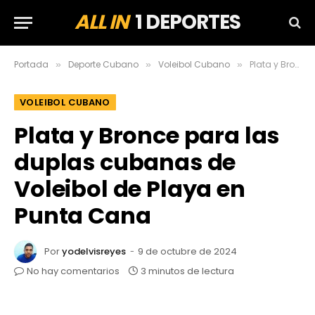
ALL IN
1 DEPORTES
Portada
Deporte Cubano
Voleibol Cubano
Plata y Bronce para las duplas cubanas de Voleibol de Playa en Punta Cana
»
»
»
VOLEIBOL CUBANO
Plata y Bronce para las
duplas cubanas de
Voleibol de Playa en
Punta Cana
Por
yodelvisreyes
9 de octubre de 2024
No hay comentarios
3 minutos de lectura