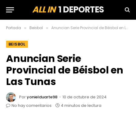
ALL IN
1 DEPORTES
Portada
Beisbol
Anuncian Serie Provincial de Béisbol en Las Tunas
»
»
BEISBOL
Anuncian Serie
Provincial de Béisbol en
Las Tunas
Por
yonielduarte98
10 de octubre de 2024
No hay comentarios
4 minutos de lectura