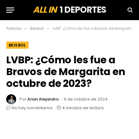
ALL IN
1 DEPORTES
Portada
Beisbol
LVBP: ¿Cómo les fue a Bravos de Margarita en octubre de 2023?
»
»
BEISBOL
LVBP: ¿Cómo les fue a
Bravos de Margarita en
octubre de 2023?
Por
Arian Alejandro
9 de octubre de 2024
No hay comentarios
4 minutos de lectura