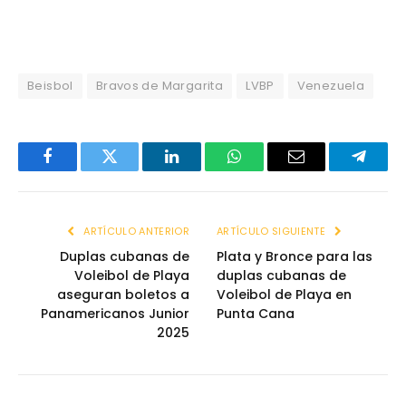
Beisbol
Bravos de Margarita
LVBP
Venezuela
Facebook
Twitter
LinkedIn
WhatsApp
Email
Telegr
ARTÍCULO ANTERIOR
ARTÍCULO SIGUIENTE
Duplas cubanas de
Plata y Bronce para las
Voleibol de Playa
duplas cubanas de
aseguran boletos a
Voleibol de Playa en
Panamericanos Junior
Punta Cana
2025