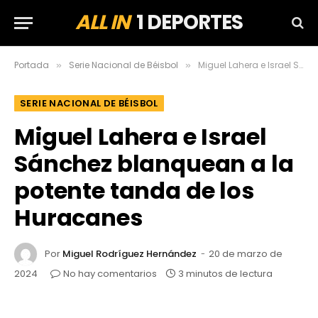
ALL IN
1 DEPORTES
Portada
Serie Nacional de Béisbol
Miguel Lahera e Israel Sánchez blanquean a la potente tanda de los Huracanes
»
»
SERIE NACIONAL DE BÉISBOL
Miguel Lahera e Israel
Sánchez blanquean a la
potente tanda de los
Huracanes
Por
Miguel Rodríguez Hernández
20 de marzo de
2024
No hay comentarios
3 minutos de lectura