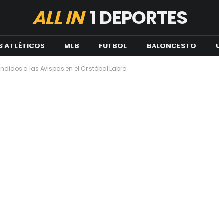
ALL IN
1 DEPORTES
S ATLÉTICOS
MLB
FUTBOL
BALONCESTO
endidos a las Avispas en el Cristóbal Labra