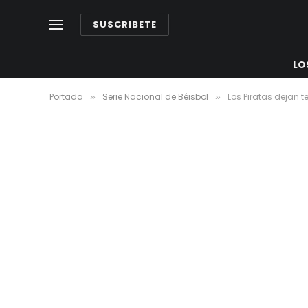
SUSCRIBETE
LO
Portada
Serie Nacional de Béisbol
Los Piratas dejan t
»
»