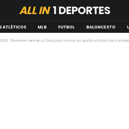
ALL IN
1 DEPORTES
S ATLÉTICOS
MLB
FUTBOL
BALONCESTO
2024: Tiburones vencen a Zulia para sumar su quinta victoria del camp