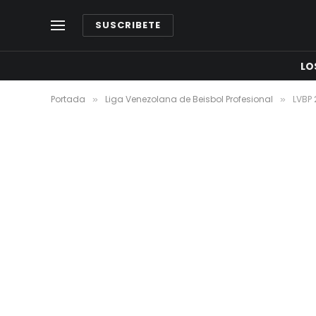
SUSCRIBETE
LO
Portada
Liga Venezolana de Beisbol Profesional
LVBP 
»
»