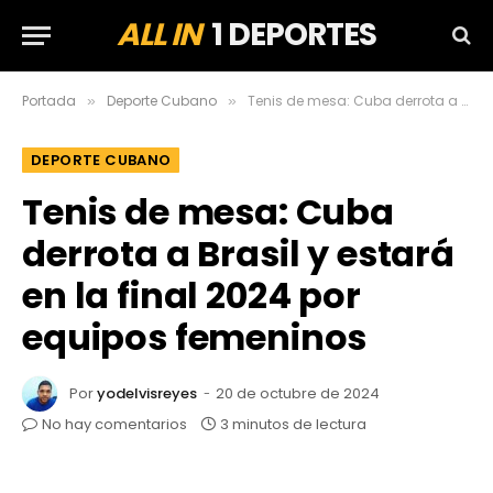
ALL IN
1 DEPORTES
Portada
Deporte Cubano
Tenis de mesa: Cuba derrota a Brasil y estará en la final 2024 por equipos femeninos
»
»
DEPORTE CUBANO
Tenis de mesa: Cuba
derrota a Brasil y estará
en la final 2024 por
equipos femeninos
Por
yodelvisreyes
20 de octubre de 2024
No hay comentarios
3 minutos de lectura