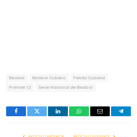
Beisbol
Beisbol Cubano
Pelota Cubana
Premier 12
Serie Nacional de Beisbol
Facebook
Twitter
LinkedIn
WhatsApp
Email
Telegr
ARTÍCULO ANTERIOR
ARTÍCULO SIGUIENTE