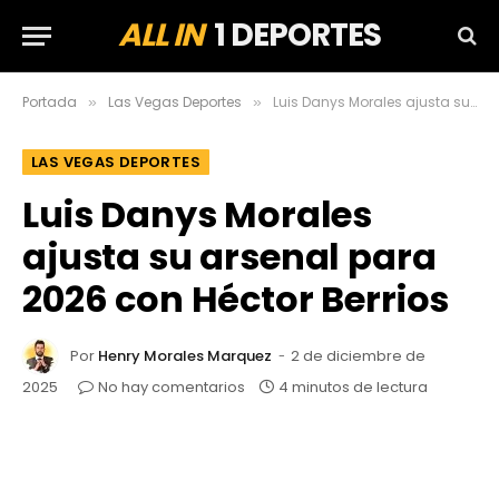
ALL IN
1 DEPORTES
Portada
Las Vegas Deportes
Luis Danys Morales ajusta su arsenal para 2026 con Héctor Berrios
»
»
LAS VEGAS DEPORTES
Luis Danys Morales
ajusta su arsenal para
2026 con Héctor Berrios
Por
Henry Morales Marquez
2 de diciembre de
2025
No hay comentarios
4 minutos de lectura